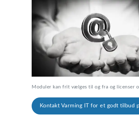
Moduler kan frit vælges til og fra og licenser 
Kontakt Varming IT for et godt tilbud 