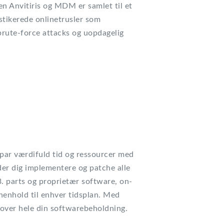
n Anvitiris og MDM er samlet til et
istikerede onlinetrusler som
brute-force attacks og uopdagelig
spar værdifuld tid og ressourcer med
der dig implementere og patche alle
. parts og proprietær software, on-
 henhold til enhver tidsplan. Med
 over hele din softwarebeholdning.