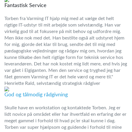
Fantastisk Service
Torben fra Varming IT hjalp mig med at vælge det helt
rigtige IT-udstyr til mit arbejde som selvstændig. Han var
virkelig god til at fokusere på mit behov og udfordre mig.
Men ikke nok med det. Han bestilte også alt udstyret hjem
for mig, gjorde det klar til brug, sendte det til mig med
pædagogiske vejledninger og rådgav mig om, hvordan jeg
kunne tilkøbe den helt rigtige form for teknisk service hos
leverandøren. Det har nok kostet mig lidt mere, end hvis jeg
var gået i Elgiganten. Men den service og tryghed jeg har
fået gennem Varming IT er det hele værd og mere til."
Henriette Rald, selvstændig strategisk rådgiver
God og tålmodig rådgivning
Skulle have en workstation og kontaktede Torben. Jeg er
lidt novice på området eller har ihvertfald en erfaring der er
meget gammel i forhold til hvad pc’er skal kunne i dag.
Torben var super hjælpsom og guidende i forhold til mine