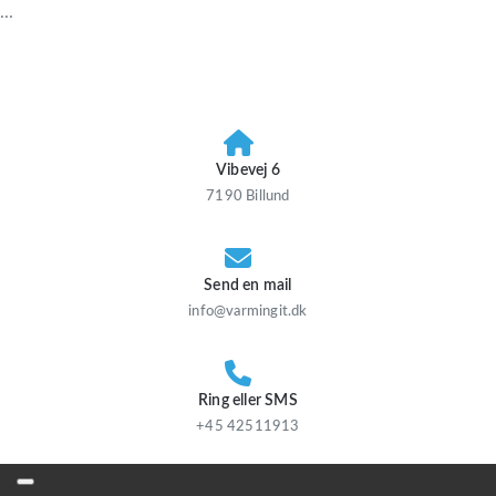
...
Vibevej 6
7190 Billund
Send en mail
info@varmingit.dk
Ring eller SMS
+45 42511913