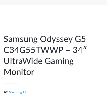
18.
november
2025
Samsung Odyssey G5
C34G55TWWP – 34″
UltraWide Gaming
Monitor
Af
Varming IT