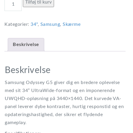
Samsung
Tilføj til kurv
Odyssey
G5
Kategorier:
34"
,
Samsung
,
Skærme
C34G55TWWP
–
34"
Beskrivelse
UltraWide
Gaming
Monitor
Beskrivelse
antal
Samsung Odyssey G5 giver dig en bredere oplevelse
med sit 34” UltraWide-format og en imponerende
UWQHD-opløsning på 3440×1440. Det kurvede VA-
panel leverer dybe kontraster, hurtig responstid og en
opdateringshastighed, der sikrer et flydende
gameplay.