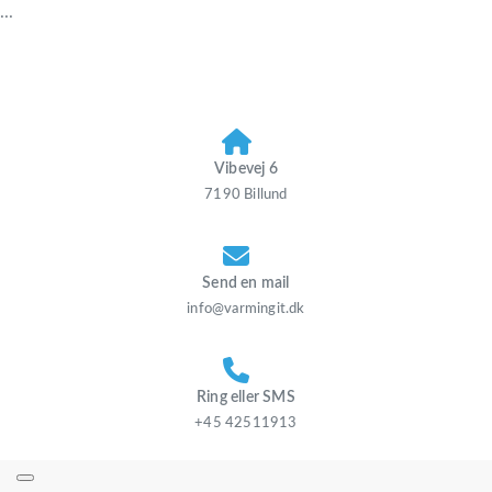
...
Vibevej 6
7190 Billund
Send en mail
info@varmingit.dk
Ring eller SMS
+45 42511913